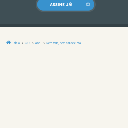
Início
2018
abril
Nem fode, nem sai de cima