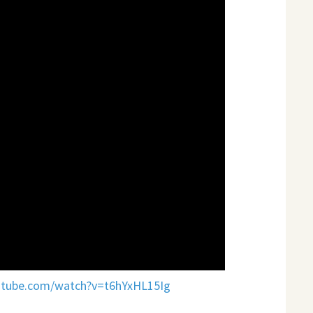
utube.com/watch?v=t6hYxHL15Ig