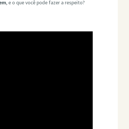
rem
, e o que você pode fazer a respeito?