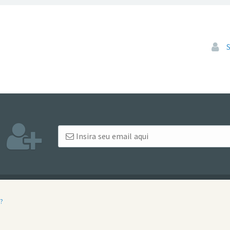
Pular
?