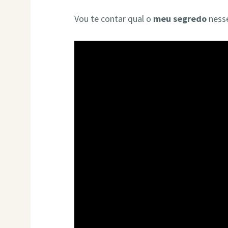
Vou te contar qual o
meu segredo
nesse