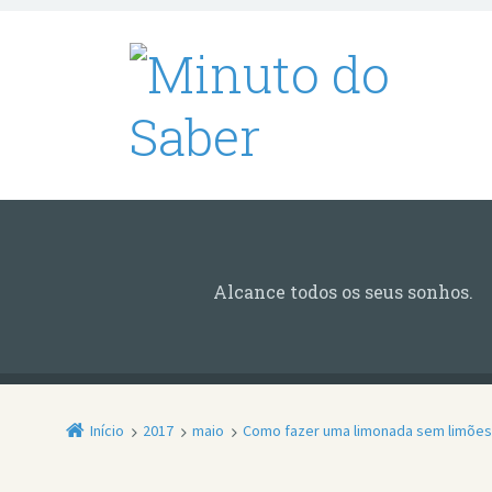
Alcance todos os seus sonhos.
Início
2017
maio
Como fazer uma limonada sem limões