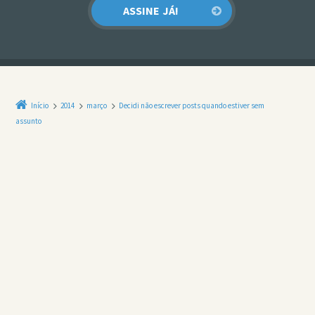
Início
2014
março
Decidi não escrever posts quando estiver sem
assunto