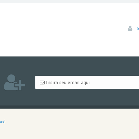
Pular
ocê