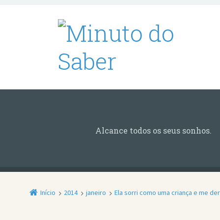
Alcance todos os seus sonhos.
Início
2014
janeiro
Ela sorri como uma criança e me de