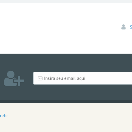
Pular
rrete