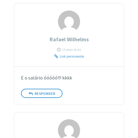
Rafael Wilhelms
13 anos atrás
Link permanente
E o salário óóóóó!!! kkkk
RESPONDER