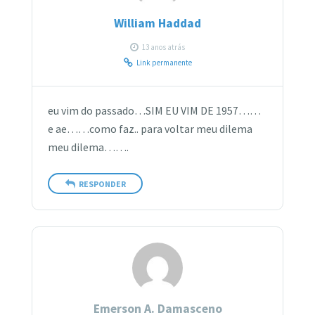
William Haddad
13 anos atrás
Link permanente
eu vim do passado…SIM EU VIM DE 1957……
e ae……como faz.. para voltar meu dilema
meu dilema…….
RESPONDER
Emerson A. Damasceno