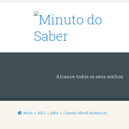
Alcance todos os seus sonhos.
Início
2013
julho
Citando Alfred de Musset