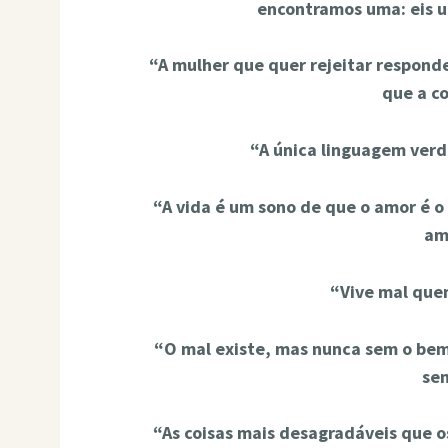
encontramos uma: eis um
“A mulher que quer rejeitar respond
que a c
“A única linguagem verd
“A vida é um sono de que o amor é o 
am
“Vive mal quem
“O mal existe, mas nunca sem o bem
sem
“As coisas mais desagradáveis que o