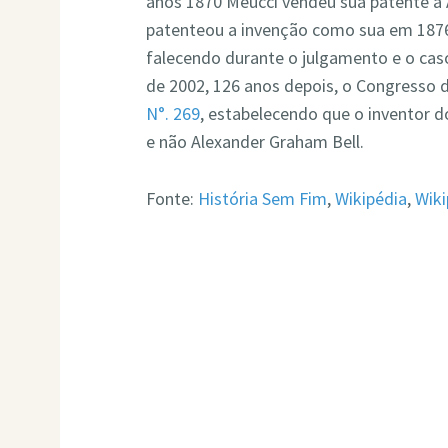
anos 1870 Meucci vendeu sua patente a A
patenteou a invenção como sua em 1876
falecendo durante o julgamento e o cas
de 2002, 126 anos depois, o Congresso 
N°. 269
, estabelecendo que o inventor do
e não Alexander Graham Bell.
Fonte:
História Sem Fim
,
Wikipédia
,
Wiki