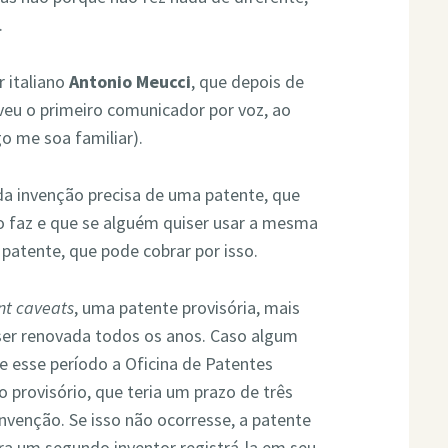
.
r italiano
Antonio Meucci
, que depois de
veu o primeiro comunicador por voz, ao
go me soa familiar).
a invenção precisa de uma patente, que
o faz e que se alguém quiser usar a mesma
 patente, que pode cobrar por isso.
nt caveats
, uma patente provisória, mais
ser renovada todos os anos. Caso algum
e esse período a Oficina de Patentes
 provisório, que teria um prazo de três
invenção. Se isso não ocorresse, a patente
ra um segundo inventor registrá-la em seu