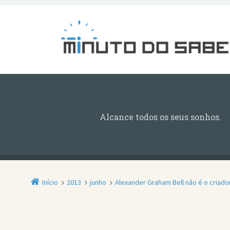
Alcance todos os seus sonhos.
Início
2013
junho
Alexander Graham Bell não é o criado