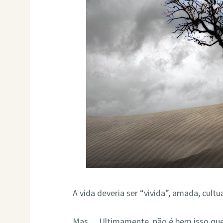
A vida deveria ser “vivida”, amada, cultu
Mas… Ultimamente, não é bem isso que