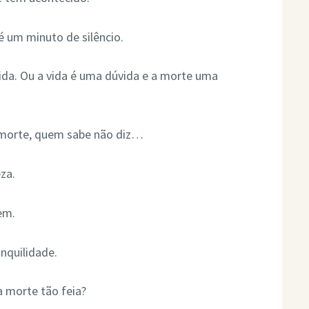
 um minuto de silêncio.
ida. Ou a vida é uma dúvida e a morte uma
 morte, quem sabe não diz…
za.
em.
nquilidade.
a morte tão feia?