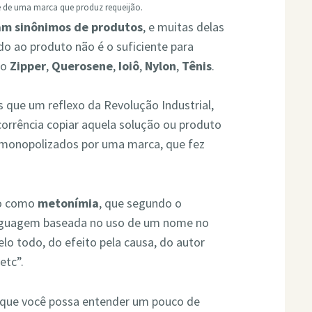
me de uma marca que produz requeijão.
am sinônimos de produtos
, e muitas delas
o ao produto não é o suficiente para
mo
Zipper
,
Querosene
,
Ioiô
,
Nylon
,
Tênis
.
que um reflexo da Revolução Industrial,
ncorrência copiar aquela solução ou produto
 monopolizados por uma marca, que fez
do como
metonímia
, que segundo o
 linguagem baseada no uso de um nome no
elo todo, do efeito pela causa, do autor
etc”.
 que você possa entender um pouco de