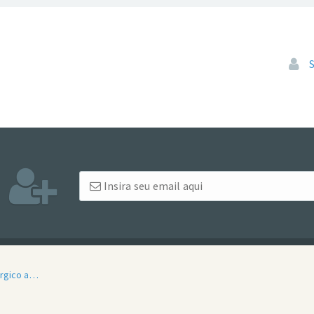
Pular
érgico a…