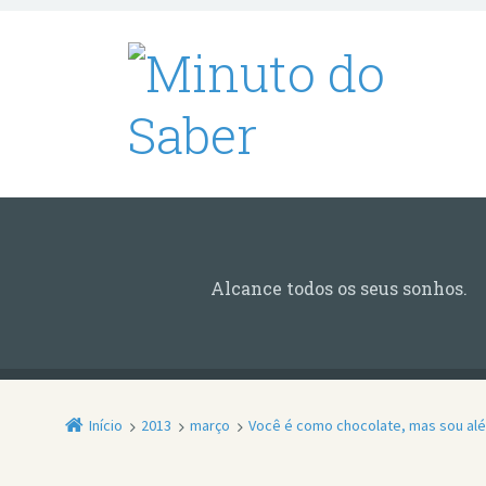
Alcance todos os seus sonhos.
Início
2013
março
Você é como chocolate, mas sou al