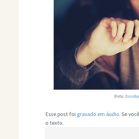
(Foto:
Dorotka
Esse post foi
gravado em áudio
. Se voc
o texto.