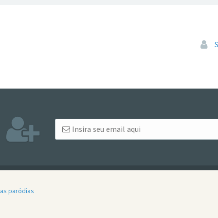
Pular
uas paródias