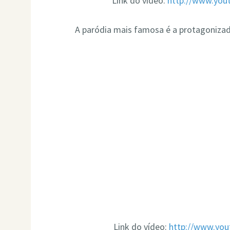
Link do vídeo:
http://www.yo
A paródia mais famosa é a protagonizad
Link do vídeo:
http://www.yo