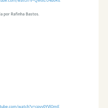
utube.com/watch?v=QW0i1U4u0KE
a por Rafinha Bastos.
utube.com/watch?v=cpvy0YVlOmE