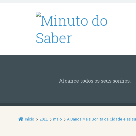
Alcance todos os seus sonhos.
Início
2011
maio
A Banda Mais Bonita da Cidade e as s