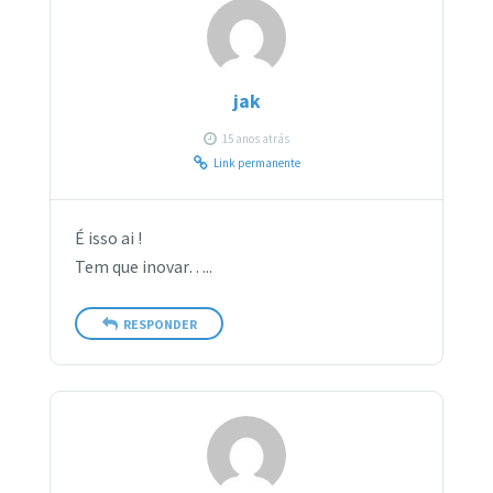
jak
15 anos atrás
Link permanente
É isso ai !
Tem que inovar…..
RESPONDER