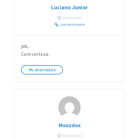
Luciano Junior
15 anos atrás
Link permanente
jak,
Com certeza.
RESPONDER
Mouzdox
15 anos atrás