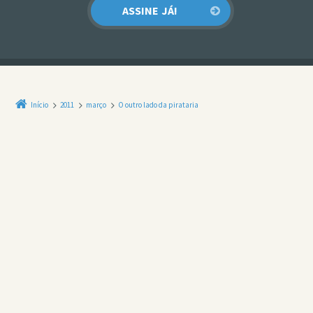
Início
2011
março
O outro lado da pirataria