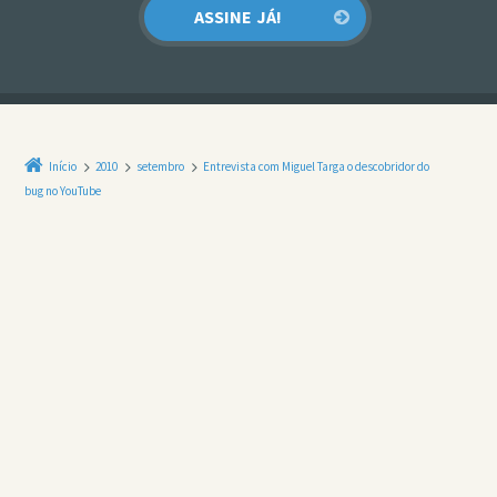
Início
2010
setembro
Entrevista com Miguel Targa o descobridor do
bug no YouTube