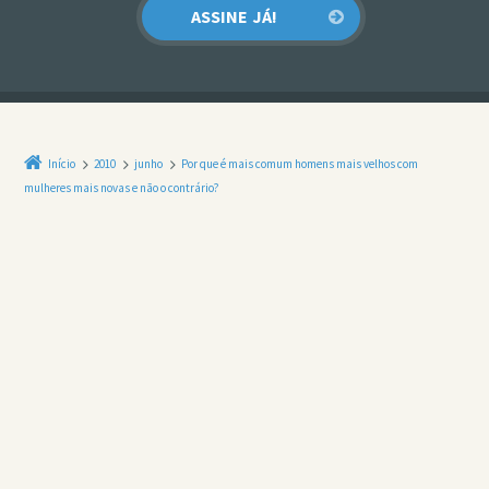
Início
2010
junho
Por que é mais comum homens mais velhos com
mulheres mais novas e não o contrário?