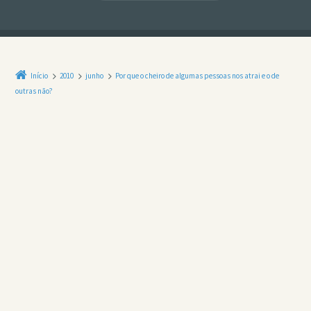
Início
2010
junho
Por que o cheiro de algumas pessoas nos atrai e o de
outras não?