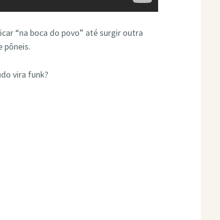
icar “na boca do povo” até surgir outra
e pôneis.
udo vira funk?