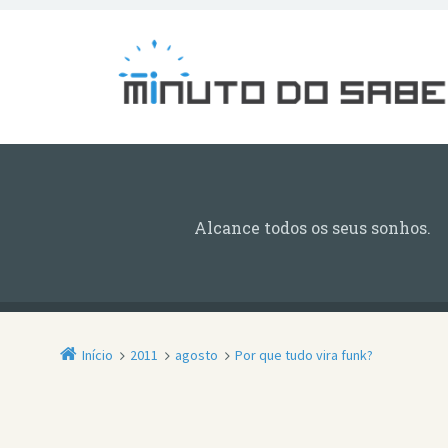
Alcance todos os seus sonhos.
Início
2011
agosto
Por que tudo vira funk?