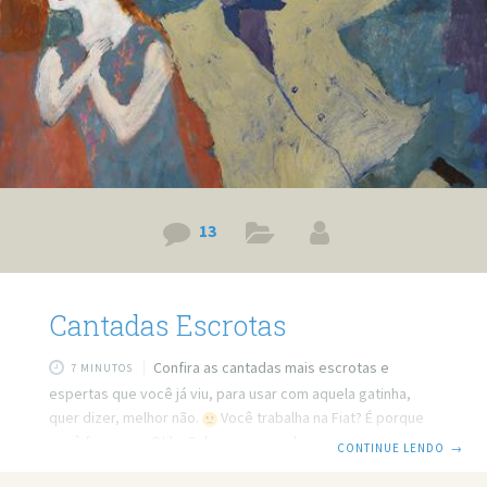
13
Cantadas Escrotas
Confira as cantadas mais escrotas e
7 MINUTOS
espertas que você já viu, para usar com aquela gatinha,
quer dizer, melhor não.
Você trabalha na Fiat? É porque
você faz o meu Stilo. Sabe o que combina com você? Eu.
CONTINUE LENDO
→
Eae gatinha, acredita em amor a primeira vista, ou vou ter