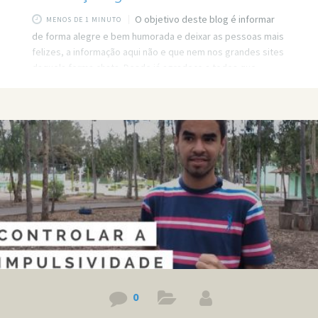
O objetivo deste blog é informar
MENOS DE 1 MINUTO
de forma alegre e bem humorada e deixar as pessoas mais
felizes, a informação aqui não e que nem nos grandes sites
daquela forma chata. Desde já agradeço a todos que
venham aqui no site para ver as informações.
0