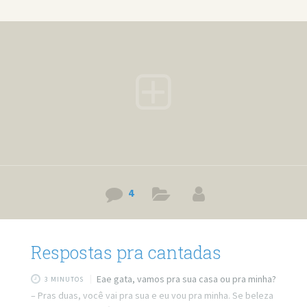
que passar aqui de novo? Você trabalha no Google? Porque
você tem tudo o que eu procuro. Quer ir lá em casa ver o
meu novo jogo? – Novo jogo, de que?
4
Respostas pra cantadas
Eae gata, vamos pra sua casa ou pra minha?
3 MINUTOS
– Pras duas, você vai pra sua e eu vou pra minha. Se beleza