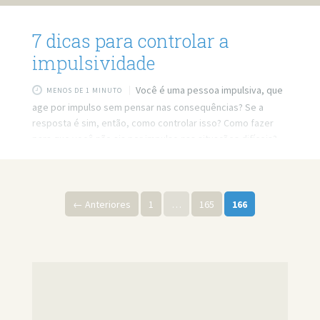
7 dicas para controlar a
impulsividade
Você é uma pessoa impulsiva, que
MENOS DE 1 MINUTO
age por impulso sem pensar nas consequências? Se a
resposta é sim, então, como controlar isso? Como fazer
para que você não aja por impulso nas situações difíceis?
Nesse vídeo te darei 7 dicas para ajudar a diminuir a sua
impulsividade.
Paginação de posts
← Anteriores
1
…
165
166