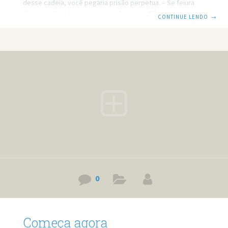
desse cadeia, você pegaria prisão perpetua. – Se feiura
desse cadeia, tu pegaria pena de morte. Não sabia que
CONTINUE LENDO
→
boneca andava. – Também não sabia que animal falava.
Nossa como você é linda. – Pena que não posso dizer o
mesmo. – Faça que nem eu minta. Você vem sempre aqui? –
Vinha, agora não venho mais. O cachorrinho
0
Começa agora