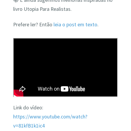
livro Utopia Para Realistas.
Prefere ler? Então
leia o post em texto
.
Link do vídeo:
https://www.youtube.com/watch?
v=81kfB1k1ic4