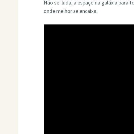
Não se iluda, a espaço na galáxia para t
onde melhor se encaixa.