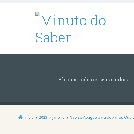
Alcance todos os seus sonhos.
Início
2023
janeiro
Não se Apague para deixar os Outro