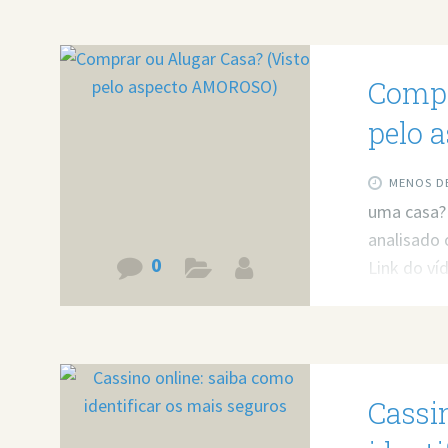
https://bi
Compr
pelo 
MENOS DE
uma casa?
analisado 
0
Link do v
v=UNF7ffg
resolver 
https://bi
Cassi