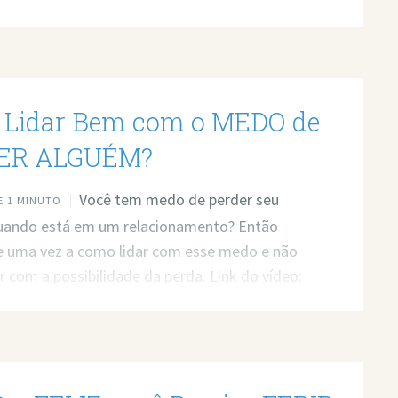
Link do vídeo:
ww.youtube.com/watch?v=nW7fBqH1j4M Quer
a profissional para resolver seus problemas?
 atendimento: https://bit.ly/3whwGrN
Lidar Bem com o MEDO de
ER ALGUÉM?
Você tem medo de perder seu
 1 MINUTO
quando está em um relacionamento? Então
e uma vez a como lidar com esse medo e não
r com a possibilidade da perda. Link do vídeo:
ww.youtube.com/watch?v=tJOcbuk6wn0 Quer
a profissional para resolver seus problemas?
 atendimento: https://bit.ly/3whwGrN