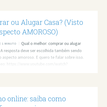
t.ly/3whwGrN
ar ou Alugar Casa? (Visto
aspecto AMOROSO)
Qual o melhor: comprar ou alugar
 1 MINUTO
 A resposta deve ser escolhida também sendo
o aspecto amoroso. E quero te falar sobre isso.
ídeo: https://www.youtube.com/watch?
VmPc Quer minha ajuda profissional para
seus problemas? Agende um atendimento:
t.ly/3whwGrN
no online: saiba como