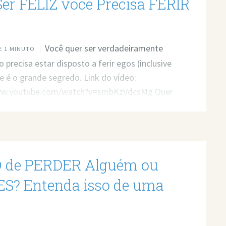
Ser FELIZ você Precisa FERIR
Você quer ser verdadeiramente
 1 MINUTO
o precisa estar disposto a ferir egos (inclusive
se é o grande segredo. Link do vídeo:
ww.youtube.com/watch?v=smbKzVdcsMg Quer
a profissional para resolver seus problemas?
 atendimento: https://bit.ly/3whwGrN
 de PERDER Alguém ou
S? Entenda isso de uma