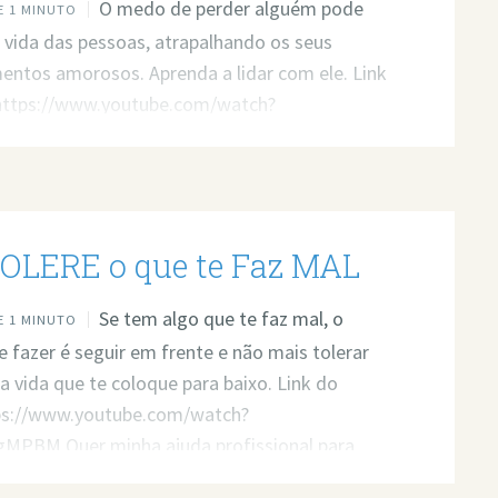
O medo de perder alguém pode
 1 MINUTO
 vida das pessoas, atrapalhando os seus
entos amorosos. Aprenda a lidar com ele. Link
 https://www.youtube.com/watch?
fnOM Quer minha ajuda profissional para
seus problemas? Agende um atendimento:
t.ly/3whwGrN
OLERE o que te Faz MAL
Se tem algo que te faz mal, o
 1 MINUTO
e fazer é seguir em frente e não mais tolerar
a vida que te coloque para baixo. Link do
tps://www.youtube.com/watch?
MPBM Quer minha ajuda profissional para
seus problemas? Agende um atendimento: