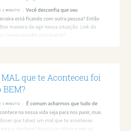
Você desconfia que seu
 1 MINUTO
arceira está ficando com outra pessoa? Então
lhor maneira de agir nessa situação. Link do
tps://www.youtube.com/watch?
Rcsc Quer minha ajuda profissional para
seus problemas? Agende um atendimento:
t.ly/3whwGrN
o MAL que te Aconteceu foi
o BEM?
É comum acharmos que tudo de
 1 MINUTO
contece na nossa vida seja para nos punir, mas
 disser que talvez um mal que te aconteceu
 para o seu bem? Assista ao vídeo e veja se