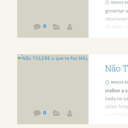
MENOS DE
governar a
relacionam
0
do vídeo:
v=FOiCS_8
resolver 
https://bi
Não T
MENOS DE
melhor a s
nada na su
vídeo: ht
0
v=uD6rwSg
resolver 