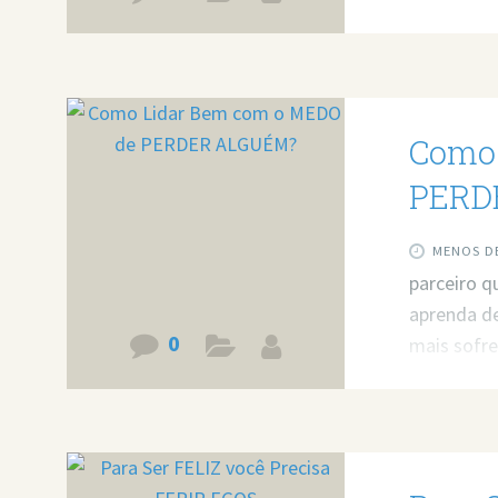
concorda. 
https://w
minha ajud
Agende um
Como 
PERD
MENOS DE
parceiro 
aprenda d
0
mais sofre
https://w
minha ajud
Agende um