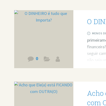
O DIN
MENOS DE
primeirame
financeir
seguir cam
0
não seja u
https://w
minha ajud
Agende um
Acho 
com 