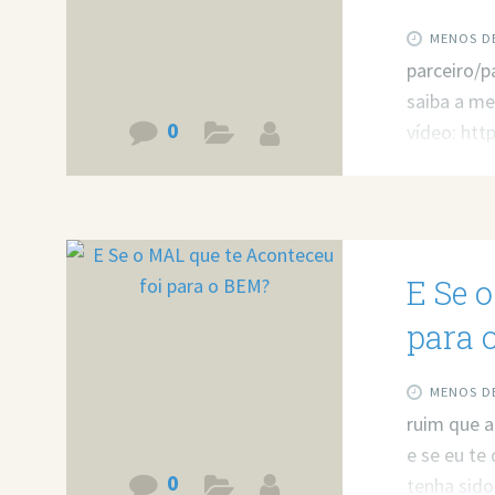
MENOS DE
parceiro/p
saiba a me
0
vídeo: ht
v=ODNdK9C
resolver 
https://bi
E Se 
para 
MENOS DE
ruim que a
e se eu te
0
tenha sido