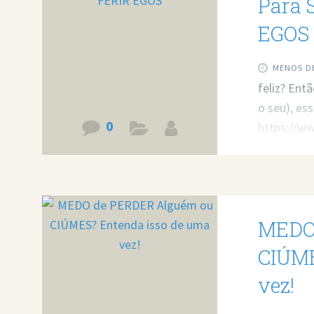
Para 
EGOS
MENOS DE
feliz? Entã
o seu), es
0
https://w
minha ajud
Agende um
MEDO
CIÚME
vez!