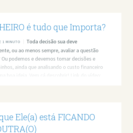
HEIRO é tudo que Importa?
Toda decisão sua deve
 1 MINUTO
nte, ou ao menos sempre, avaliar a questão
a? Ou podemos e devemos tomar decisões e
inhos, ainda que analisando o custo financeiro
ma boa ideia. Vem cá descobrir! Link do vídeo:
ww.youtube.com/watch?v=rwmP_NbJ32s Quer
a profissional para resolver seus problemas?
 atendimento: https://bit.ly/3whwGrN
que Ele(a) está FICANDO
OUTRA(O)