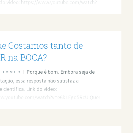
 do vídeo: https://www.youtube.com/watch?
rjw Quer minha ajuda profissional para
seus problemas? Agende um atendimento:
t.ly/3whwGrN
ue Gostamos tanto de
R na BOCA?
Porque é bom. Embora seja de
 1 MINUTO
tação, essa resposta não satisfaz a
 científica. Link do vídeo:
ww.youtube.com/watch?v=e6kLFgo5RcU Quer
a profissional para resolver seus problemas?
 atendimento: https://bit.ly/3whwGrN