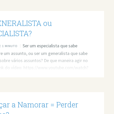
ENERALISTA ou
IALISTA?
Ser um especialista que sabe
 1 MINUTO
e um assunto, ou ser um generalista que sabe
obre vários assuntos? De que maneira agir no
nk do vídeo: https://www.youtube.com/watch?
1vA Quer minha ajuda profissional para
seus problemas? Agende um atendimento:
t.ly/3whwGrN
ar a Namorar = Perder