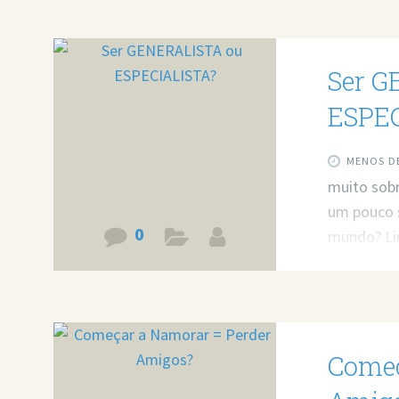
Ser G
ESPEC
MENOS DE
muito sobr
um pouco s
0
mundo? Li
v=-uXjDpzQ
resolver 
https://bi
Começ