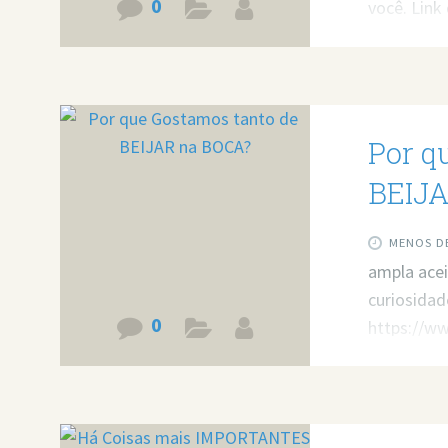
0
você. Link
v=JSbw-FTH
resolver 
https://bi
Por q
BEIJA
MENOS DE
ampla acei
curiosidade
0
https://w
minha ajud
Agende um