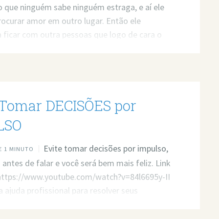
o que ninguém sabe ninguém estraga, e aí ele
rocurar amor em outro lugar. Então ele
ficar com outra pessoas que logo de cara o
cê perdeu ele e a chance de namorar. Se você
 viveu algo assim, então esse vídeo é para você.
ídeo: https://www.youtube.com/watch?
h2tU Quer minha ajuda profissional para
 Tomar DECISÕES por
seus problemas? Agende um atendimento:
t.ly/3whwGrN
LSO
Evite tomar decisões por impulso,
 1 MINUTO
antes de falar e você será bem mais feliz. Link
 https://www.youtube.com/watch?v=84l6695y-II
 ajuda profissional para resolver seus
? Agende um atendimento:
t.ly/3whwGrN