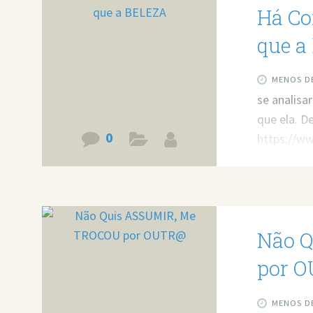
Há Co
que a
MENOS DE
se analisa
que ela. D
0
https://
Quer minha
problemas
https://bi
Não Q
por 
MENOS DE