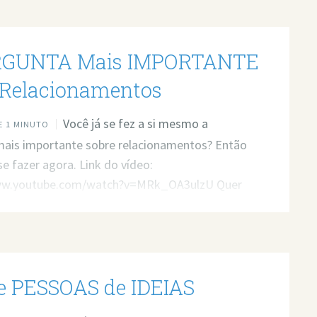
RGUNTA Mais IMPORTANTE
 Relacionamentos
Você já se fez a si mesmo a
 1 MINUTO
mais importante sobre relacionamentos? Então
e fazer agora. Link do vídeo:
ww.youtube.com/watch?v=MRk_OA3ulzU Quer
a profissional para resolver seus problemas?
 atendimento: https://bit.ly/3whwGrN
e PESSOAS de IDEIAS