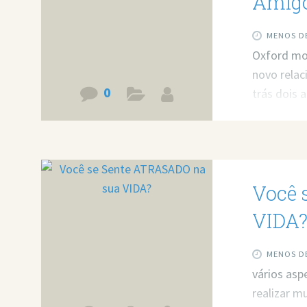
Amig
MENOS DE
Oxford mo
novo relac
0
trás dois 
https://w
minha ajud
Agende um
Você 
VIDA
MENOS DE
vários asp
realizar m