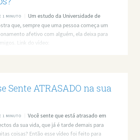
os?
Um estudo da Universidade de
 1 MINUTO
stra que, sempre que uma pessoa começa um
ionamento afetivo com alguém, ela deixa para
amigos. Link do vídeo:
ww.youtube.com/watch?v=rGK6N1cx5TA Quer
a profissional para resolver seus problemas?
 atendimento: https://bit.ly/3whwGrN
se Sente ATRASADO na sua
?
Você sente que está atrasado em
 1 MINUTO
ectos da sua vida, que já é tarde demais para
uitas coisas? Então esse vídeo foi feito para