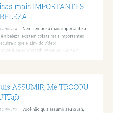
isas mais IMPORTANTES
 BELEZA
Nem sempre o mais importante a
 1 MINUTO
r é a beleza, existem coisas mais importantes
escubra o que é. Link do vídeo:
www.youtube.com/watch?v=x6CSWHGxMZM
 ajuda profissional para resolver seus
? Agende um atendimento:
t.ly/3whwGrN
uis ASSUMIR, Me TROCOU
OUTR@
Você não quis assumir seu crush,
 1 MINUTO