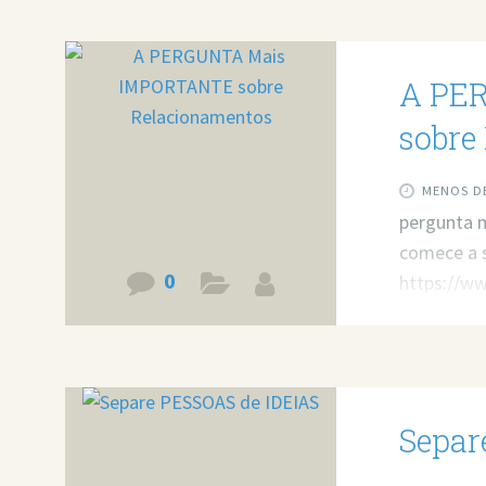
A PE
sobre
MENOS DE
pergunta 
comece a s
0
https://w
minha ajud
Agende um
Separ