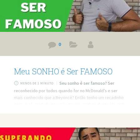
0
Meu SONHO é Ser FAMOSO
Seu sonho é ser famoso? Ser
MENOS DE 1 MINUTO
reconhecido por todos quando for no McDonald’s e ser
mais conhecido que a Beyoncé? Então tenho um recadinho
para você, cuidado para não ter seu sonhos destruído. Link
do vídeo: https://www.youtube.com/watch?v=-8-GJZEiDcY
Quer minha ajuda profissional para resolver seus
problemas? Agende um atendimento:
https://bit.ly/3whwGrN