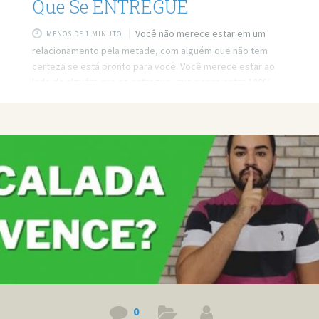
Que Se ENTREGUE
Você não merece estar em um
MENOS DE 1 MINUTO
relacionamento pela metade, com alguém que não tem
certeza se está pronto para você. Você merece estar ao
lado de alguém que se entregue, que possa estar 100%
com você. Link do vídeo: https://www.youtube.com/watch?
v=kpoh6eIxbu8 Quer minha ajuda profissional para resolver
seus problemas? Agende um atendimento:
https://bit.ly/3whwGrN
0