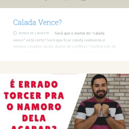
Calada Vence?
Será que o meme do “calada
MENOS DE 1 MINUTO
vence” está certo? Será que ficar calada realmente é
sempre a melhor opção diante de conflitos? Confira! Link do
vídeo: https://www.youtube.com/watch?v=FVYeIsxSR3U
Quer minha ajuda profissional para resolver seus
problemas? Agende um atendimento:
https://bit.ly/3whwGrN