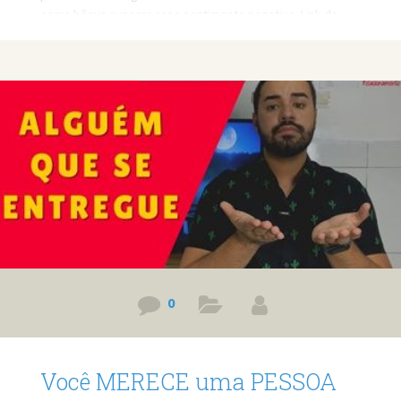
como bônus superar esse sentimento negativo. Link do
vídeo: https://www.youtube.com/watch?v=edR5viVV-tU
Quer minha ajuda profissional para resolver seus
problemas? Agende um atendimento:
https://bit.ly/3whwGrN
0
Você MERECE uma PESSOA