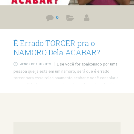
0
É Errado TORCER pra o
NAMORO Dela ACABAR?
E se você for apaixonado por uma
MENOS DE 1 MINUTO
pessoa que já está em um namoro, será que é errado
torcer para esse relacionamento acabar e você consolar a
pessoa? Venha ver o que acho sobre o tema. Link do vídeo:
https://www.youtube.com/watch?v=IkzEsVaPLpU Quer
minha ajuda profissional para resolver seus problemas?
Agende um atendimento: https://bit.ly/3whwGrN