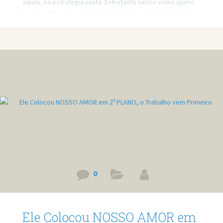
aquilo, na estratégia exata. Entretanto nesse vídeo quero
te convidar a não se preocupar com o caminho, mas sim
com outras duas coisas. Link do vídeo:
https://www.youtube.com/watch?v=ZHf1SstoDdQ
0
Ele Colocou NOSSO AMOR em