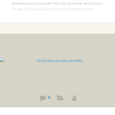
atraente para as pessoas? Pois vou te ensinar uma técnica
em que isso é possível, e nem estou falando em usar
produtos de beleza. Link do vídeo:
https://www.youtube.com/watch?v=iOpZRhqEW-w
0