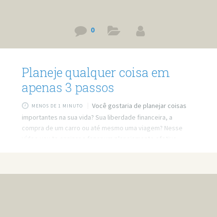
0
Planeje qualquer coisa em
apenas 3 passos
Você gostaria de planejar coisas
MENOS DE 1 MINUTO
importantes na sua vida? Sua liberdade financeira, a
compra de um carro ou até mesmo uma viagem? Nesse
vídeo vou te ensinar a fazer um planejamento efetivo
usando apenas três passos. Link do vídeo:
https://www.youtube.com/watch?v=ZDqs08Md6wo