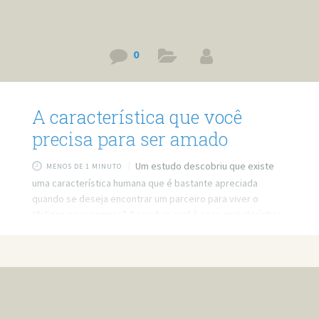
0
A característica que você
precisa para ser amado
Um estudo descobriu que existe
MENOS DE 1 MINUTO
uma característica humana que é bastante apreciada
quando se deseja encontrar um parceiro para viver o
“felizes para sempre”. Descubra qual é essa característica
que você precisa ter! Link do vídeo:
https://www.youtube.com/watch?v=z4QSnxJ196g