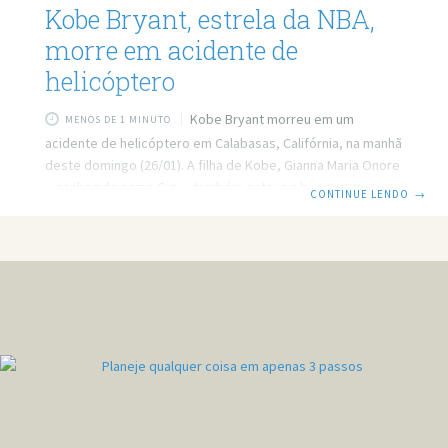
Kobe Bryant, estrela da NBA,
morre em acidente de
helicóptero
Kobe Bryant morreu em um
MENOS DE 1 MINUTO
acidente de helicóptero em Calabasas, Califórnia, na manhã
deste domingo (26/01). A filha de Kobe, Gianna Maria Onore
– conhecida como Gigi – também estava a bordo do
CONTINUE LENDO
→
helicóptero. Kobe estava viajando com mais 8 pessoas –
Kobe, o piloto, Gigi e outras 6 pessoas – em seu
helicóptero particular quando caiu. O helicóptero incendiou
ao cair. A emergência foi chamada, mas ninguém a bordo
sobreviveu. O clima em Los Angeles estava extremamente
nublado apresentando