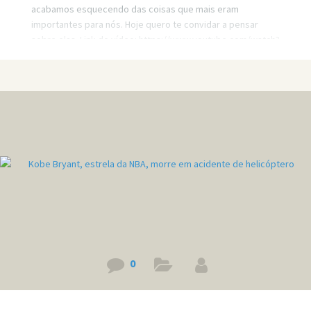
acabamos esquecendo das coisas que mais eram
importantes para nós. Hoje quero te convidar a pensar
sobre elas. Link do vídeo: https://www.youtube.com/watch?
v=YqhCLnS0Ewo
0