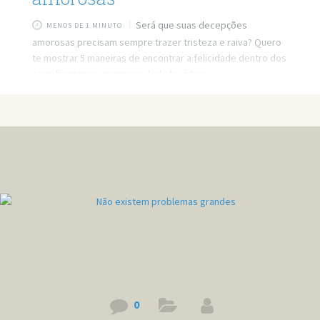
Será que suas decepções
MENOS DE 1 MINUTO
amorosas precisam sempre trazer tristeza e raiva? Quero
te mostrar 5 maneiras de encontrar a felicidade dentro dos
seus fracassos amorosos. Link do vídeo:
https://www.youtube.com/watch?v=7QDNMwkNTM0
0