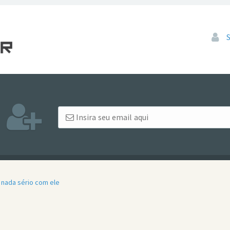
Pular
 nada sério com ele