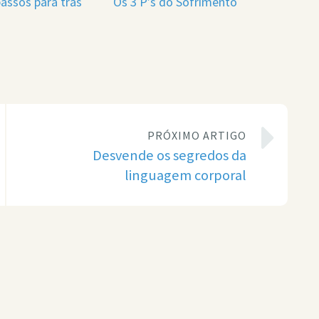
assos para trás
Os 3 P’s do Sofrimento
PRÓXIMO ARTIGO
Desvende os segredos da
linguagem corporal