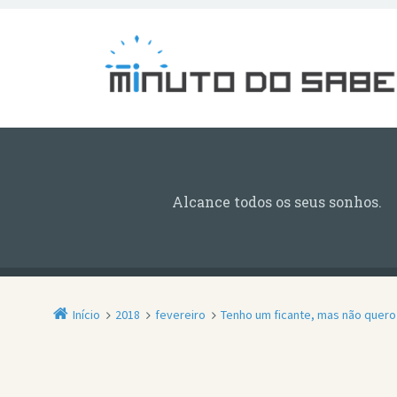
Alcance todos os seus sonhos.
Início
2018
fevereiro
Tenho um ficante, mas não quero