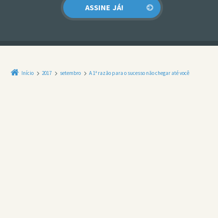
Início
2017
setembro
A 1ª razão para o sucesso não chegar até você