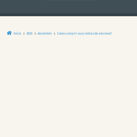
Início
2016
dezembro
Como cumprir suas metas de ano novo?