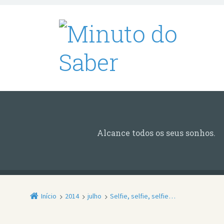
Alcance todos os seus sonhos.
Início
2014
julho
Selfie, selfie, selfie…