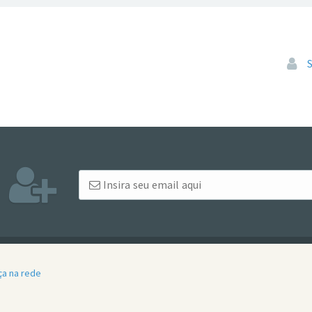
Pular
ça na rede