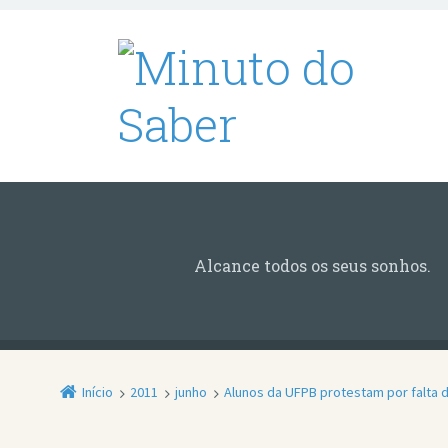
Alcance todos os seus sonhos.
Início
2011
junho
Alunos da UFPB protestam por falta d