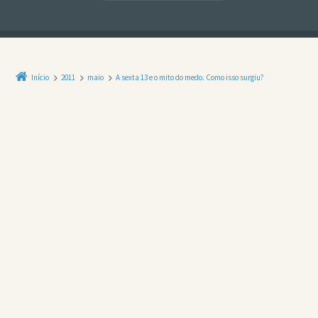
Início
2011
maio
A sexta 13 e o mito do medo. Como isso surgiu?