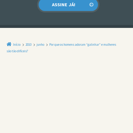
Início
2010
junho
Por que os homens adoram “galinhar” e mulheres
são tão difíceis?