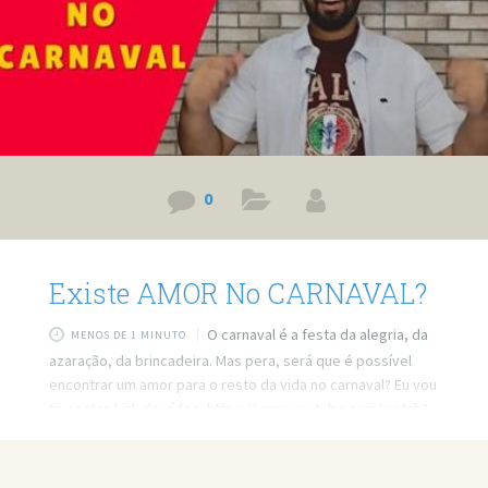
0
Existe AMOR No CARNAVAL?
O carnaval é a festa da alegria, da
MENOS DE 1 MINUTO
azaração, da brincadeira. Mas pera, será que é possível
encontrar um amor para o resto da vida no carnaval? Eu vou
te contar. Link do vídeo: https://www.youtube.com/watch?
v=azIWeFtUcts Quer minha ajuda profissional para resolver
seus problemas? Agende um atendimento:
https://bit.ly/3whwGrN