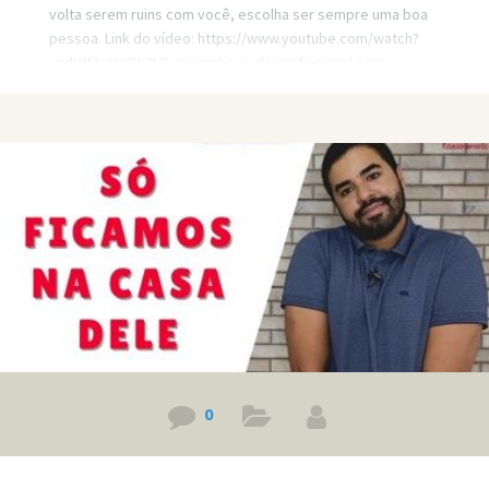
volta serem ruins com você, escolha ser sempre uma boa
pessoa. Link do vídeo: https://www.youtube.com/watch?
v=dHtMmKoGh2I Quer minha ajuda profissional para
resolver seus problemas? Agende um atendimento:
https://bit.ly/3whwGrN
0