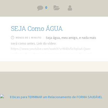
0
SEJA Como ÁGUA
Seja água, meu amigo, e nada mais
MENOS DE 1 MINUTO
será como antes. Link do vídeo:
https://www.youtube.com/watch?v=N43v5z3qUaA Quer
minha ajuda profissional para resolver seus problemas?
Agende um atendimento: https://bit.ly/3whwGrN