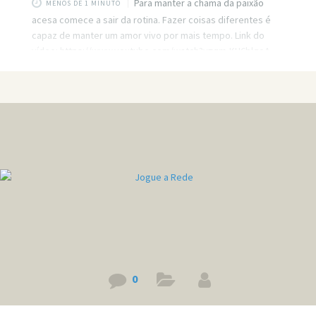
Para manter a chama da paixão
MENOS DE 1 MINUTO
acesa comece a sair da rotina. Fazer coisas diferentes é
capaz de manter um amor vivo por mais tempo. Link do
vídeo: https://www.youtube.com/watch?v=qm-KU6blqoA
Quer minha ajuda profissional para resolver seus
problemas? Agende um atendimento:
https://bit.ly/3whwGrN
0