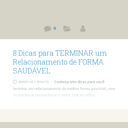
0
8 Dicas para TERMINAR um
Relacionamento de FORMA
SAUDÁVEL
Conheça oito dicas para você
MENOS DE 1 MINUTO
terminar um relacionamento da melhor forma possível, sem
se machucar ou machucar o outro. Link do vídeo:
https://www.youtube.com/watch?v=zqv0UDHymfU Quer
minha ajuda profissional para resolver seus problemas?
Agende um atendimento: https://bit.ly/3whwGrN