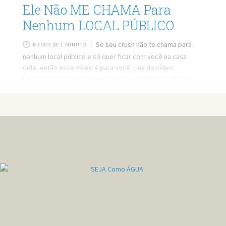
Ele Não ME CHAMA Para
Nenhum LOCAL PÚBLICO
Se seu crush não te chama para
MENOS DE 1 MINUTO
nenhum local público e só quer ficar com você na casa
dele, então esse vídeo é para você. Link do vídeo:
https://www.youtube.com/watch?v=p11obW32quQ Quer
minha ajuda profissional para resolver seus problemas?
Agende um atendimento: https://bit.ly/3whwGrN