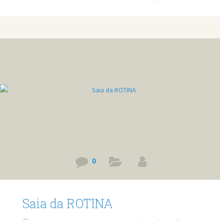
vídeo: https://www.youtube.com/watch?v=N43v5z3qUaA
Quer minha ajuda profissional para resolver seus
problemas? Agende um atendimento:
https://bit.ly/3whwGrN
0
Saia da ROTINA