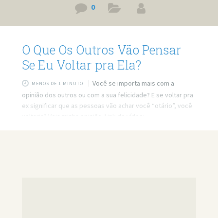
0
O Que Os Outros Vão Pensar
Se Eu Voltar pra Ela?
Você se importa mais com a
MENOS DE 1 MINUTO
opinião dos outros ou com a sua felicidade? E se voltar pra
ex significar que as pessoas vão achar você “otário”, você
voltaria? Veja minha opinião. Link do vídeo:
https://www.youtube.com/watch?v=Oe0fIJx-srM Quer
minha ajuda profissional para resolver seus problemas?
Agende um atendimento: https://bit.ly/3whwGrN