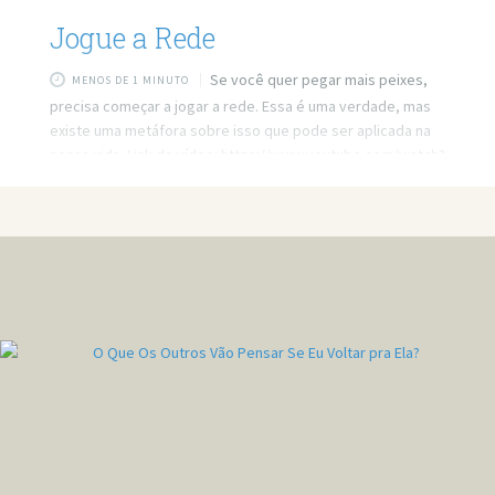
Jogue a Rede
Se você quer pegar mais peixes,
MENOS DE 1 MINUTO
precisa começar a jogar a rede. Essa é uma verdade, mas
existe uma metáfora sobre isso que pode ser aplicada na
nossa vida. Link do vídeo: https://www.youtube.com/watch?
v=t1H0ZciQw2s Quer minha ajuda profissional para resolver
seus problemas? Agende um atendimento:
https://bit.ly/3whwGrN