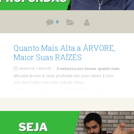
0
Quanto Mais Alta a ÁRVORE,
Maior Suas RAÍZES
A natureza nos ensina: quanto mais
MENOS DE 1 MINUTO
alta uma árvore é, mais profunda são suas raízes. E isso
tem duas lições para nós. Link do vídeo:
https://www.youtube.com/watch?v=CN5VD-a6jL8 Quer
minha ajuda profissional para resolver seus problemas?
Agende um atendimento: https://bit.ly/3whwGrN