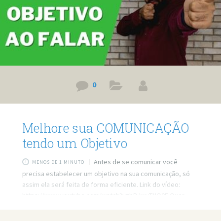
0
Melhore sua COMUNICAÇÃO
tendo um Objetivo
Antes de se comunicar você
MENOS DE 1 MINUTO
precisa estabelecer um objetivo na sua comunicação, só
assim ela será feita de forma eficiente. Link do vídeo:
https://www.youtube.com/watch?v=bB-lwvTNQ0E Quer
minha ajuda profissional para resolver seus problemas?
Agende um atendimento: https://bit.ly/3whwGrN