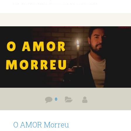
Link do vídeo: https://www.youtube.com/watch?
v=1Fp3qCw6acI Quer minha ajuda profissional para resolver
seus problemas? Agende um atendimento:
https://bit.ly/3whwGrN
0
O AMOR Morreu