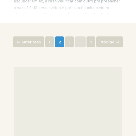
esquecer um ex, e resolveu ficar com outro pra preencher
o vazio? Então esse vídeo é para você. Link do vídeo:
https://www.youtube.com/watch?v=truG__HBm4A Quer
minha ajuda profissional para resolver seus problemas?
Agende um atendimento: https://bit.ly/3whwGrN
Paginação de posts
← Anteriores
1
2
3
…
9
Próximo →