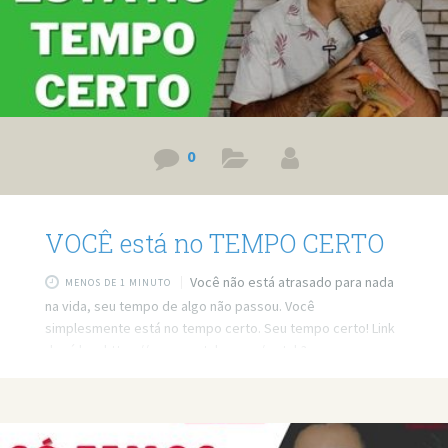
0
VOCÊ está no TEMPO CERTO
Você não está atrasado para nada
MENOS DE 1 MINUTO
na vida, seu tempo de algo não passou. Você
simplesmente está no tempo certo. Seu tempo certo! Link
do vídeo: https://www.youtube.com/watch?
v=qGp5uQ8uBxY Quer minha ajuda profissional para
resolver seus problemas? Agende um atendimento:
https://bit.ly/3whwGrN