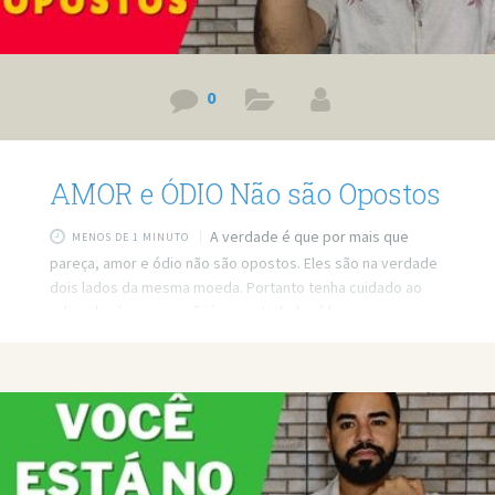
0
AMOR e ÓDIO Não são Opostos
A verdade é que por mais que
MENOS DE 1 MINUTO
pareça, amor e ódio não são opostos. Eles são na verdade
dois lados da mesma moeda. Portanto tenha cuidado ao
odiar alguém que você já amou. Link do vídeo:
https://www.youtube.com/watch?v=iVb4PJflCbg Quer minha
ajuda profissional para resolver seus problemas? Agende
um atendimento: https://bit.ly/3whwGrN