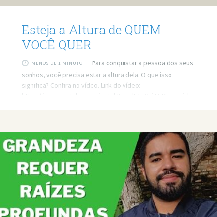
Esteja a Altura de QUEM
VOCÊ QUER
Para conquistar a pessoa dos seus
MENOS DE 1 MINUTO
sonhos, você precisa estar a altura dela. O que isso
significa? Confira no vídeo. Link do vídeo:
https://www.youtube.com/watch?v=mlIxFzVzi44 Quer minha
ajuda profissional para resolver seus problemas? Agende
um atendimento: https://bit.ly/3whwGrN