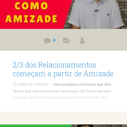
0
2/3 dos Relacionamentos
começam a partir de Amizade
Uma pesquisa constatou que dois
MENOS DE 1 MINUTO
terços dos relacionamentos amorosos são frutos de uma
amizade que se iniciou sem qualquer pretensão de virar
amor. Link do vídeo: https://www.youtube.com/watch?
v=NkpZ4gUkvpA Quer minha ajuda profissional para
resolver seus problemas? Agende um atendimento:
https://bit.ly/3whwGrN