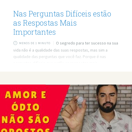
Nas Perguntas Difíceis estão
as Respostas Mais
Importantes
O segredo para ter sucesso na sua
MENOS DE 1 MINUTO
vida não é a qualidade das suas respostas, mas sim a
qualidade das perguntas que você faz. Porque é nas
perguntas difíceis que estão as respostas mais
importantes. Link do vídeo:
https://www.youtube.com/watch?v=fdCntY4YK-A Quer
minha ajuda profissional para resolver seus problemas?
Agende um atendimento: https://bit.ly/3whwGrN