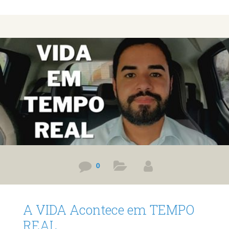
que quero responder nesse vídeo. Link do vídeo:
https://www.youtube.com/watch?v=DPS_Z18w9_0 Quer
minha ajuda profissional para resolver seus problemas?
Agende um atendimento: https://bit.ly/3whwGrN
0
A VIDA Acontece em TEMPO
REAL