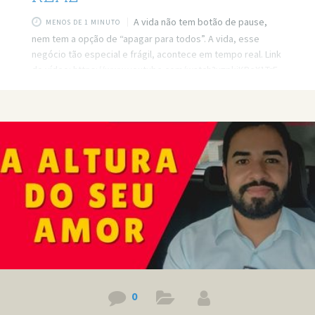
A vida não tem botão de pause,
MENOS DE 1 MINUTO
nem tem a opção de “apagar para todos”. A vida, esse
negócio tão especial e frágil, acontece em tempo real. Link
do vídeo: https://www.youtube.com/watch?v=pkiKPeX1TrE
Quer minha ajuda profissional para resolver seus
problemas? Agende um atendimento:
https://bit.ly/3whwGrN
0