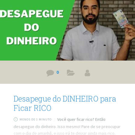
0
Desapegue do DINHEIRO para
Ficar RICO
Você quer ficar rico? Então
MENOS DE 1 MINUTO
desapegue do dinheiro. Isso mesmo! Pare de se preocupar
com o dia de amanhã, e isso irá te deixar ainda mais rico.