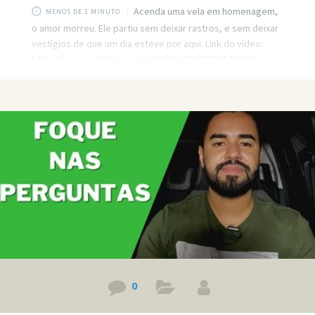
Acenda uma vela em homenagem,
MENOS DE 1 MINUTO
o amor morreu. Ele partiu sem deixar rastros, e sem deixar
vestígios de que um dia esteve por aqui. Link do vídeo:
https://www.youtube.com/watch?v=CbYPGA30dak Quer
minha ajuda profissional para resolver seus problemas?
Agende um atendimento: https://bit.ly/3whwGrN
0