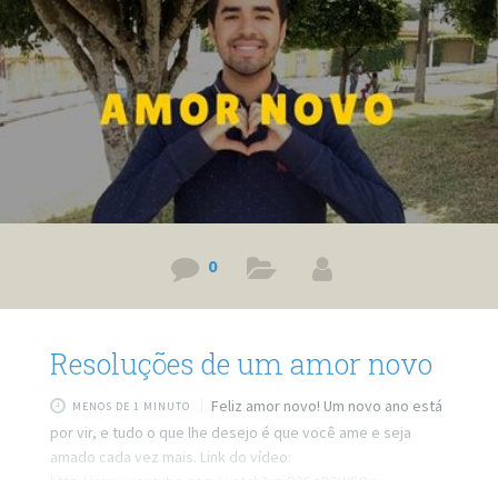
0
Resoluções de um amor novo
Feliz amor novo! Um novo ano está
MENOS DE 1 MINUTO
por vir, e tudo o que lhe desejo é que você ame e seja
amado cada vez mais. Link do vídeo:
http://www.youtube.com/watch?v=iB3SeD3W8Qw