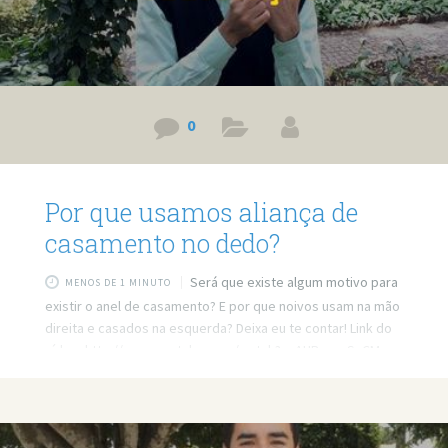
0
Por que usamos aliança de
casamento no dedo?
Será que existe algum motivo para
MENOS DE 1 MINUTO
existir o anel de casamento? E por que noivos usam na mão
direita e casados na esquerda? Deixa eu te contar! Link do
vídeo: http://www.youtube.com/watch?v=AURgyzxSuCM