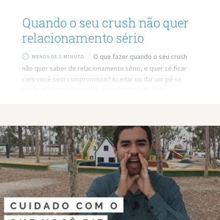
Quando o seu crush não quer
relacionamento sério
O que fazer quando o seu crush
MENOS DE 1 MINUTO
não quer saber de relacionamento sério, e quer só ficar
com você sem compromisso? Aceitar ou dar um pé na
bunda dele? Confira minha resposta! Link do vídeo:
http://www.youtube.com/watch?v=ReYROCcfDMs