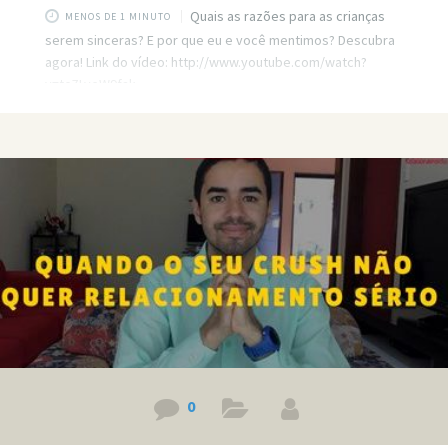
Quais as razões para as crianças
MENOS DE 1 MINUTO
serem sinceras? E por que eu e você mentimos? Descubra
agora! Link do vídeo: http://www.youtube.com/watch?
v=tcZLyeW9fak
0