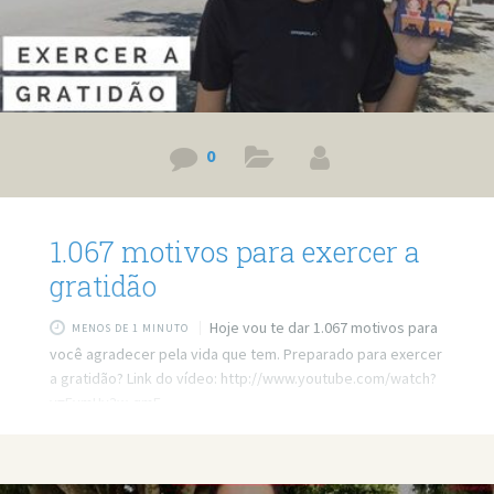
0
1.067 motivos para exercer a
gratidão
Hoje vou te dar 1.067 motivos para
MENOS DE 1 MINUTO
você agradecer pela vida que tem. Preparado para exercer
a gratidão? Link do vídeo: http://www.youtube.com/watch?
v=FymUv3w-qmE