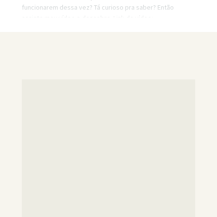
funcionarem dessa vez? Tá curioso pra saber? Então
assiste meu vídeo e descobre. Link do vídeo:
http://www.youtube.com/watch?v=v-d-G39KApE