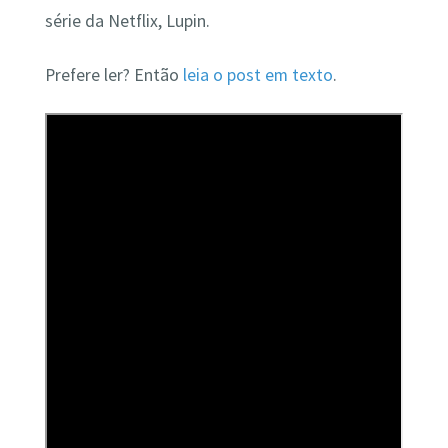
série da Netflix, Lupin.
Prefere ler? Então
leia o post em texto
.