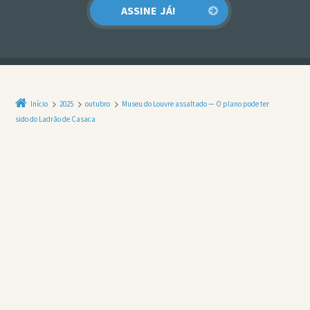
Início
2025
outubro
Museu do Louvre assaltado — O plano pode ter
sido do Ladrão de Casaca