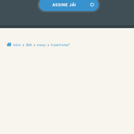
Início
2016
março
O que é amor?