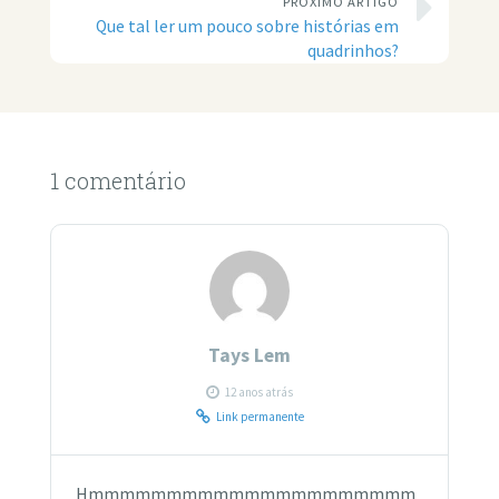
PRÓXIMO ARTIGO
Que tal ler um pouco sobre histórias em
quadrinhos?
1 comentário
Tays Lem
12 anos atrás
Link permanente
Hmmmmmmmmmmmmmmmmmmmmm