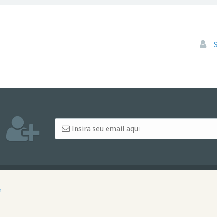
Pular
m