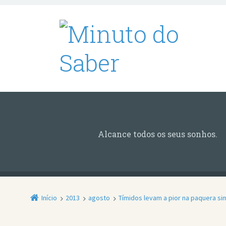
Alcance todos os seus sonhos.
Início
2013
agosto
Tímidos levam a pior na paquera si