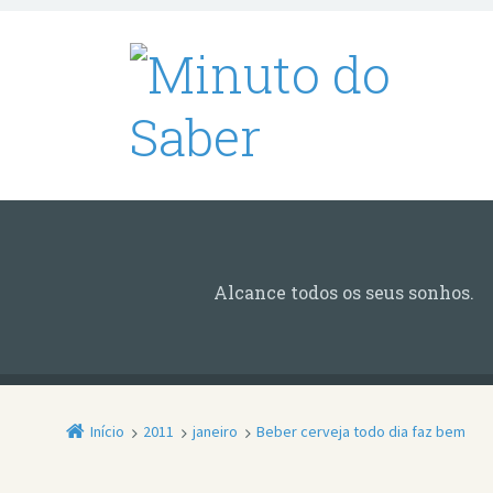
Alcance todos os seus sonhos.
Início
2011
janeiro
Beber cerveja todo dia faz bem