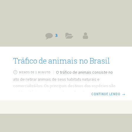
3
Tráfico de animais no Brasil
O tráfico de animais consiste no
MENOS DE 1 MINUTO
ato de retirar animais de seus habitats naturais e
comercializá-los. Os principais destinos das espécies são
os laboratórios e colecionadores. Esse tipo de tráfico é
CONTINUE LENDO
→
responsável pela quarta atividade clandestina que mais
movimenta dinheiro, ficando atrás apenas do tráfico de
pessoas, drogas e armas. Cerca de 100 espécies
desaparecem todos os dias da face do planeta, e o tráfico
de animais é uma das principais causas dessa tragédia. O
Brasil já perdeu cerca de