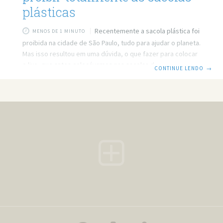
plásticas
Recentemente a sacola plástica foi
MENOS DE 1 MINUTO
proibida na cidade de São Paulo, tudo para ajudar o planeta.
Mas isso resultou em uma dúvida, o que fazer para colocar
o lixo, que antes colocávamos nas sacolas do
CONTINUE LENDO
→
supermercado. É verdade que os moradores de São Paulo,
e de outras cidades que também proíbem as sacolas,
terão que achar uma alternativa. É certo também que o
projeto deverá se estender para outras cidades do Brasil.
Mas antes de proibir qualquer coisa é preciso