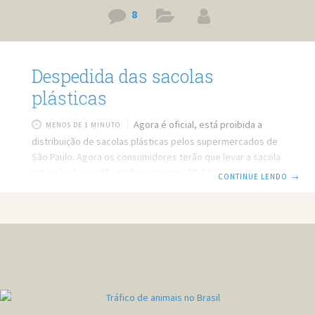
8
Despedida das sacolas
plásticas
Agora é oficial, está proibida a
MENOS DE 1 MINUTO
distribuição de sacolas plásticas pelos supermercados de
São Paulo. Agora os consumidores terão que levar a sacola
retornável ou então terão que pagar R$ 0,59 por sacolinha
CONTINUE LENDO
→
no supermercado. A proibição era para ter acontecido em
fevereiro, mas foi prorrogado para a quarta-feira (4) para
que os consumidores tivessem mais tempo para se
adaptar. Com a medida o meio ambiente estará livre de 500
mil toneladas de sacolas plásticas descartadas todos os
anos. Com