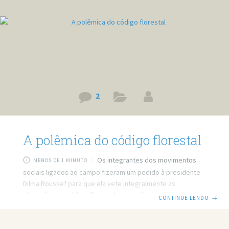
2
A polêmica do código florestal
Os integrantes dos movimentos
MENOS DE 1 MINUTO
sociais ligados ao campo fizeram um pedido à presidente
Dilma Roussef para que ela vete integralmente as
alterações no código florestal que estão sendo discutidas
CONTINUE LENDO
→
na Câmara. Outro pedido foi o da elaboração de um
programa ambiental, nos moldes do Programa de
Aceleração do Crescimento (PAC). Entre os trabalhadores