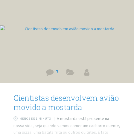
que desligar as luzes por 60 minutos não irá resolver tudo,
mas é necessário para mostrar que nós
7
Cientistas desenvolvem avião
movido a mostarda
A mostarda está presente na
MENOS DE 1 MINUTO
nossa vida, seja quando vamos comer um cachorro quente,
uma pizza, uma batata frita ou outros quitutes. É fato