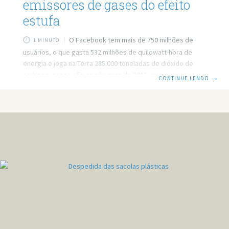
emissores de gases do efeito
estufa
O Facebook tem mais de 750 milhões de
1 MINUTO
usuários, o que gasta 532 milhões de quilowatt-hora de
energia e joga na Terra 285.000 toneladas de dióxido de
carbono, esses são os números de 2011, o que significa
CONTINUE LENDO
→
que é gasto 269 gramas de CO2 por “usuário ativo”. O
número pode parecer pequeno, mas quando unido o uso
do Facebook e de outros servidores pelo mundo, eles
consomem boa parte da crescente energia do globo. Por
exemplo, para manter os servidores da Amazon