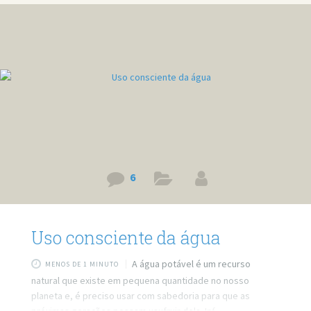
rurais, a reivindicação já vem sendo chamada de PAC do
meio ambiente. Para os integrantes dos movimentos
sociais, a política do governo deve incluir regularização
fundiária, política
6
Uso consciente da água
A água potável é um recurso
MENOS DE 1 MINUTO
natural que existe em pequena quantidade no nosso
planeta e, é preciso usar com sabedoria para que as