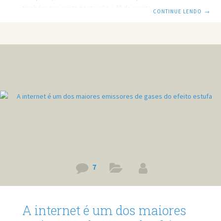
também que muita gente não é fã da mostarda, eu me
CONTINUE LENDO
→
incluo nesse time. Mas para essas pessoas como eu,
teremos um modo de nos orgulhar pela mostarda. Pois
cientistas do Canadá estão estudando uma nova utilidade
para o grão, que é utilizar como combustível de aviões. Os
testes já começaram, e com sucesso, pois no
7
A internet é um dos maiores