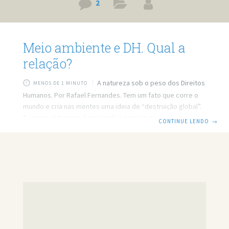
2
Meio ambiente e DH. Qual a
relação?
A natureza sob o peso dos Direitos
MENOS DE 1 MINUTO
Humanos. Por Rafael Fernandes. Tem um fato que corre o
mundo e cria nas mentes uma ideia de “destruição global”.
Separar os termos é necessário para um assunto desses: o
CONTINUE LENDO
→
meio ambiente e os Direitos Humanos. No entanto, não
podemos nos posicionar a respeito disso sem o
conhecimento necessário do que está envolvido no
assunto. Os Direitos Humanos formam o conjunto de regras
estabelecidas para que a paz e a harmonia sejam de