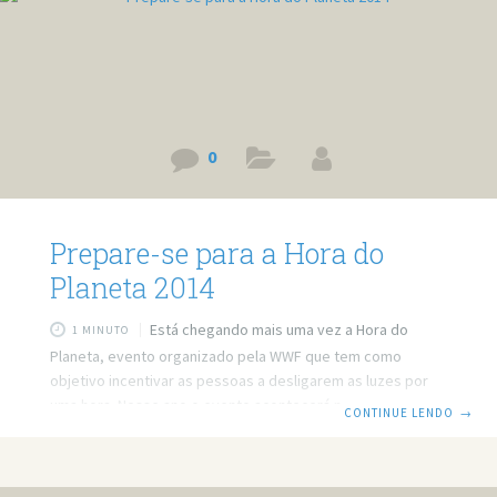
0
Prepare-se para a Hora do
Planeta 2014
Está chegando mais uma vez a Hora do
1 MINUTO
Planeta, evento organizado pela WWF que tem como
objetivo incentivar as pessoas a desligarem as luzes por
uma hora. Nesse ano o evento acontecerá no dia 29 de
CONTINUE LENDO
→
Março, sábado. Mais do que simplesmente apagar as luzes,
o evento tem como objetivo incentivar as pessoas a
acharem alternativas para ajudar a salvar o Planeta. É óbvio