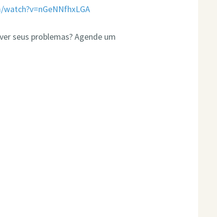
om/watch?v=nGeNNfhxLGA
olver seus problemas? Agende um