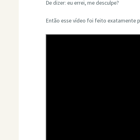
De dizer: eu errei, me desculpe?
Então esse vídeo foi feito exatamente p