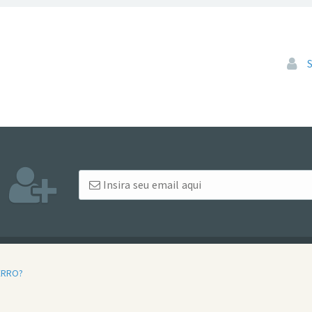
Pular
ERRO?