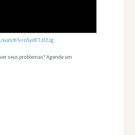
m/watch?v=oSydF7JtZJg
olver seus problemas? Agende um