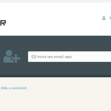
Pular
(Não o contrário!)