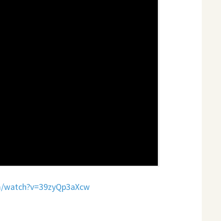
m/watch?v
=
39zyQp3aXcw