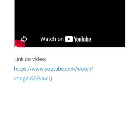
Link do vídeo:
https://www.youtube.com/watch?
v
=
ng2idZZvmcQ