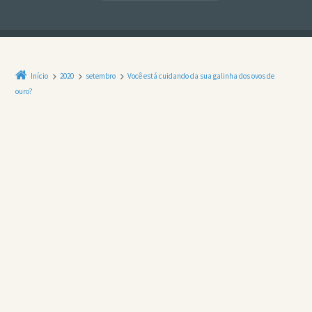
Início
2020
setembro
Você está cuidando da sua galinha dos ovos de
ouro?